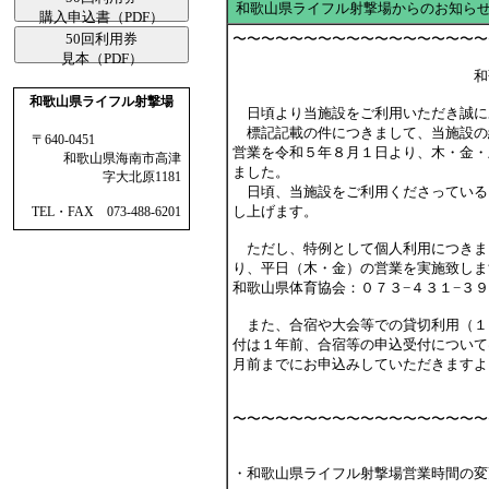
和歌山県ライフル射撃場からのお知ら
購入申込書（PDF）
50回利用券
〜〜〜〜〜〜〜〜〜〜〜〜〜〜〜〜〜〜
見本（PDF）
和歌山県ライフル射撃場
和歌山県ライフル射撃場
日頃より当施設をご利用いただき誠に
標記記載の件につきまして、当施設の
〒640-0451
営業を令和５年８月１日より、木・金・
和歌山県海南市高津
ました。
字大北原1181
日頃、当施設をご利用くださっている
し上げます。
TEL・FAX 073-488-6201
ただし、特例として個人利用につきま
り、平日（木・金）の営業を実施致しま
和歌山県体育協会：０７３−４３１−３
また、合宿や大会等での貸切利用（１
付は１年前、合宿等の申込受付について
月前までにお申込みしていただきますよ
〜〜〜〜〜〜〜〜〜〜〜〜〜〜〜〜〜〜
・和歌山県ライフル射撃場営業時間の変更